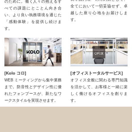
のために。働く人々の抱えるす
全てにおいて⼀切妥協せず、卓
べての課題にとことん向き合
越した座り心地をお届けしま
い、より良い執務環境を通じた
す。
「感動体験」を提供し続けま
す。
[Kolo コロ]
[オフィストータルサービス]
WEB ミーティングから集中業務
オフィス全般に関わる専門知識
まで。防音性とデザイン性に優
を活かして、お客様と⼀緒に楽
れたフォンブースが、新たなワ
しく働けるオフィスを創りま
ークスタイルを実現させます。
す。