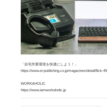
「自宅作業環境を快適にしよう！」
https://www.ei-publishing.co.jp/magazines/detail/flick-4
WORKAHOLIC
https://www.iamworkaholic.jp