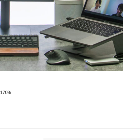
91709/