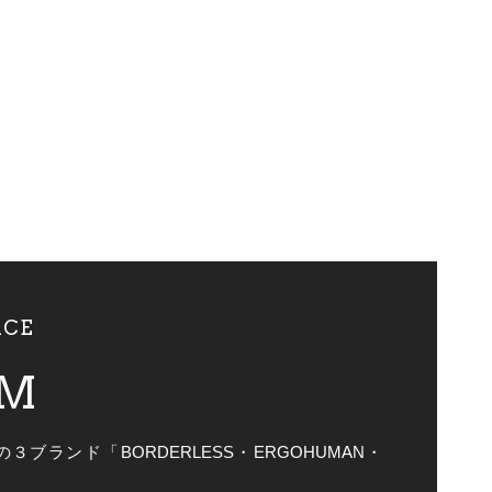
ACE
M
ランド「BORDERLESS・ERGOHUMAN・